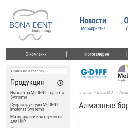
Новости
О
О компании
Фотогалерея
Продукция
Импланты MeDENT Implants
Главная
»
Боры MDT
»
Алма
Systems
Алмазные бо
Супраструктуры MeDENT
Implants Systems
Материалы и инструменты
для НКР