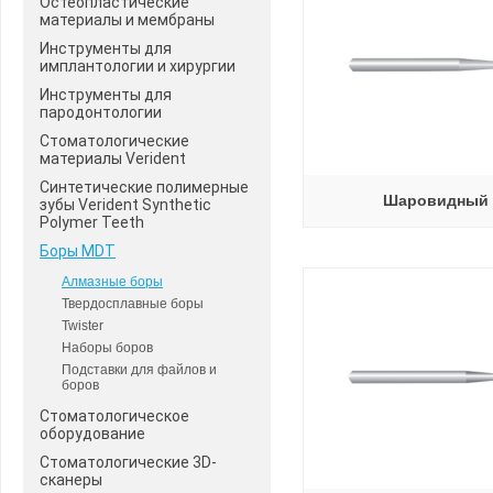
Остеопластические
материалы и мембраны
Инструменты для
имплантологии и хирургии
Инструменты для
пародонтологии
Стоматологические
материалы Verident
Синтетические полимерные
Шаровидный
зубы Verident Synthetic
Polymer Teeth
Боры MDT
Алмазные боры
Твердосплавные боры
Twister
Наборы боров
Подставки для файлов и
боров
Стоматологическое
оборудование
Стоматологические 3D-
сканеры