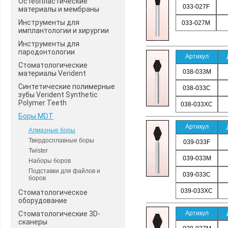
Остеопластические
033-027F
материалы и мембраны
Инструменты для
033-027M
имплантологии и хирургии
Инструменты для
пародонтологии
Артикул
Стоматологические
038-033M
материалы Verident
Синтетические полимерные
038-033C
зубы Verident Synthetic
Polymer Teeth
038-033XC
Боры MDT
Артикул
Алмазные боры
Твердосплавные боры
039-033F
Twister
039-033M
Наборы боров
Подставки для файлов и
039-033C
боров
039-033XC
Стоматологическое
оборудование
Стоматологические 3D-
Артикул
сканеры