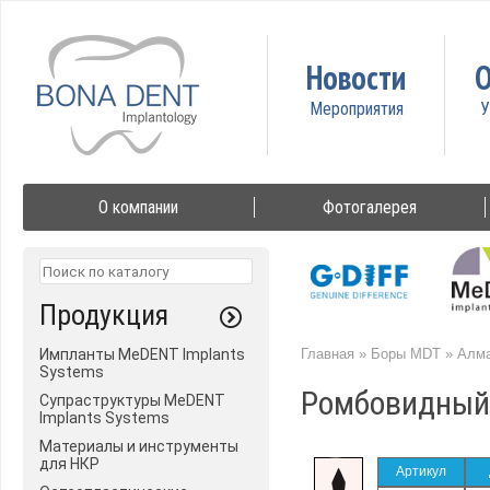
Новости
О
О компании
Фотогалерея
Продукция
Импланты MeDENT Implants
Главная
»
Боры MDT
»
Алма
Systems
Ромбовидный
Супраструктуры MeDENT
Implants Systems
Материалы и инструменты
для НКР
Артикул