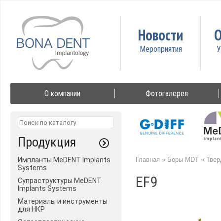
Новости
О
О компании
Фотогалерея
Продукция
Импланты MeDENT Implants
Главная
»
Боры MDT
»
Твер
Systems
EF9
Супраструктуры MeDENT
Implants Systems
Материалы и инструменты
для НКР