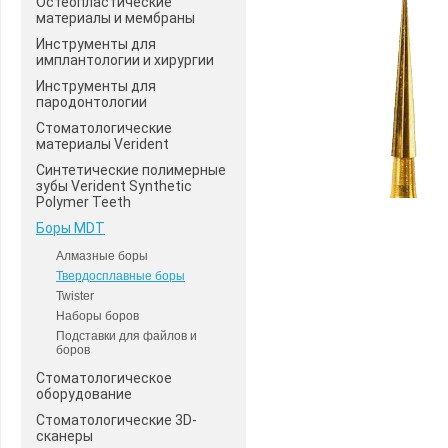
Остеопластические
материалы и мембраны
Инструменты для
имплантологии и хирургии
Инструменты для
пародонтологии
Стоматологические
материалы Verident
Синтетические полимерные
зубы Verident Synthetic
Polymer Teeth
Боры MDT
Алмазные боры
Твердосплавные боры
Twister
Наборы боров
Подставки для файлов и
боров
Стоматологическое
оборудование
Стоматологические 3D-
сканеры