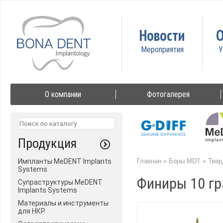
Новости
О
О компании
Фотогалерея
Продукция
Импланты MeDENT Implants
Главная
»
Боры MDT
»
Твер
Systems
Финиры 10 гр
Супраструктуры MeDENT
Implants Systems
Материалы и инструменты
для НКР