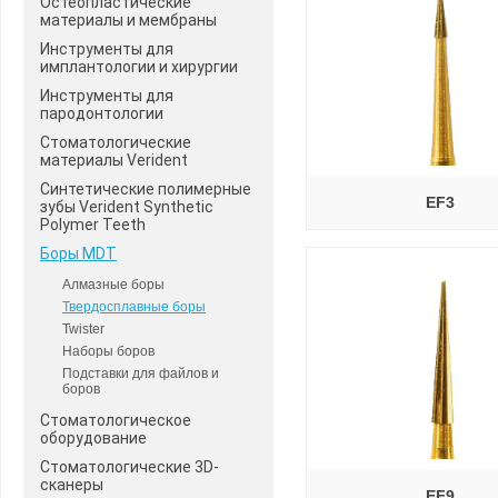
Остеопластические
материалы и мембраны
Инструменты для
имплантологии и хирургии
Инструменты для
пародонтологии
Стоматологические
материалы Verident
Синтетические полимерные
EF3
зубы Verident Synthetic
Polymer Teeth
Боры MDT
Алмазные боры
Твердосплавные боры
Twister
Наборы боров
Подставки для файлов и
боров
Стоматологическое
оборудование
Стоматологические 3D-
сканеры
EF9