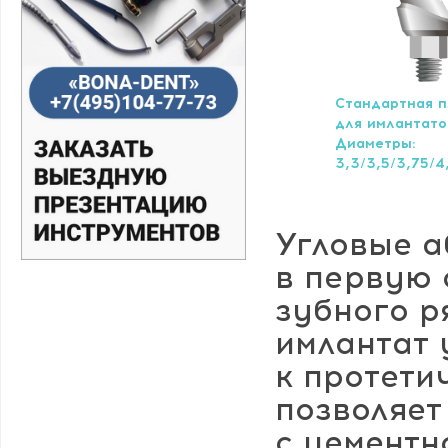
Стандартная 
для имлантато
Диаметры:
3,3/3,5/3,75/4
Угловые а
в первую 
зубного р
имлантат 
к протети
позволяет
с цементн