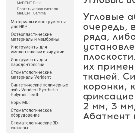
MeDENT Delta
Протетическая система
Угловые а
MeDENT Gamma
Материалы и инструменты
очередь, 
для НКР
ряда, либ
Остеопластические
материалы и мембраны
установле
Инструменты для
имплантологии и хирургии
плоскости
Инструменты для
их примен
пародонтологии
Стоматологические
тканей. С
материалы Verident
коронки, к
Синтетические полимерные
зубы Verident Synthetic
фиксацией
Polymer Teeth
Боры MDT
2 мм, 3 м
Стоматологическое
Абатмент 
оборудование
Стоматологические 3D-
сканеры