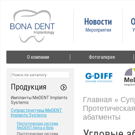
Новости
О
О компании
Фотогалерея
Продукция
Импланты MeDENT Implants
Главная
»
Суп
Systems
Протетическая
Супраструктуры MeDENT
Implants Systems
абатменты
Протетическая система
MeDENT Alpha и Beta
Угловые а
Протетическая система