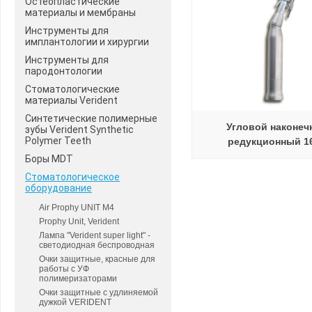
Остеопластические
материалы и мембраны
Инструменты для
имплантологии и хирургии
Инструменты для
пародонтологии
Стоматологические
материалы Verident
Синтетические полимерные
Угловой наконеч
зубы Verident Synthetic
Polymer Teeth
редукционный 1
Боры MDT
Стоматологическое
оборудование
Air Prophy UNIT М4
Prophy Unit, Verident
Лампа "Verident super light" -
светодиодная беспроводная
Очки защитные, красные для
работы с УФ
полимеризаторами
Очки защитные с удлиняемой
дужкой VERIDENT