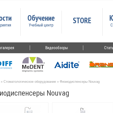
ости
Обучение
К
STORE
огалерея
Видеообзоры
Стат
»
Стоматологическое оборудование
»
Физиодиспенсеры Nouvag
иодиспенсеры Nouvag