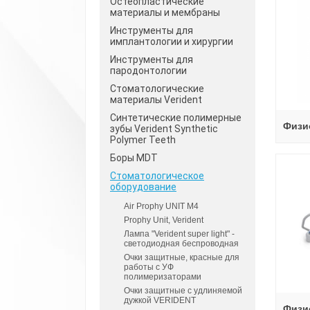
Остеопластические
материалы и мембраны
Инструменты для
имплантологии и хирургии
Инструменты для
пародонтологии
Стоматологические
материалы Verident
Синтетические полимерные
Физи
зубы Verident Synthetic
Polymer Teeth
Боры MDT
Стоматологическое
оборудование
Air Prophy UNIT М4
Prophy Unit, Verident
Лампа "Verident super light" -
светодиодная беспроводная
Очки защитные, красные для
работы с УФ
полимеризаторами
Очки защитные с удлиняемой
дужкой VERIDENT
Физи