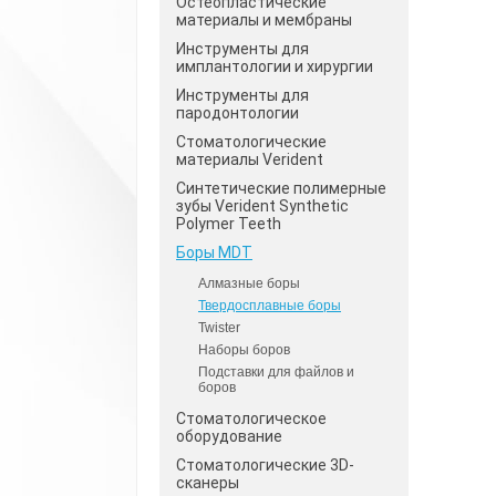
Остеопластические
материалы и мембраны
Инструменты для
имплантологии и хирургии
Инструменты для
пародонтологии
Стоматологические
материалы Verident
Синтетические полимерные
зубы Verident Synthetic
Polymer Teeth
Боры MDT
Алмазные боры
Твердосплавные боры
Twister
Наборы боров
Подставки для файлов и
боров
Стоматологическое
оборудование
Стоматологические 3D-
сканеры