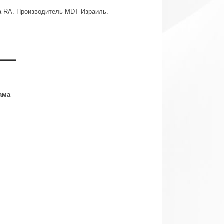
а RA. Производитель MDT Израиль.
ама