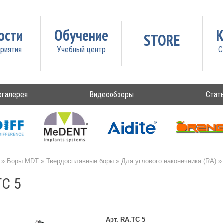
ости
Обучение
К
STORE
огалерея
Видеообзоры
Стат
»
Боры MDT
»
Твердосплавные боры
»
Для углового наконечника (RA)
TC 5
Арт. RA.TC 5