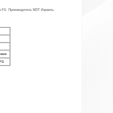
а FG. Производитель MDT Израиль.
рама
 FG