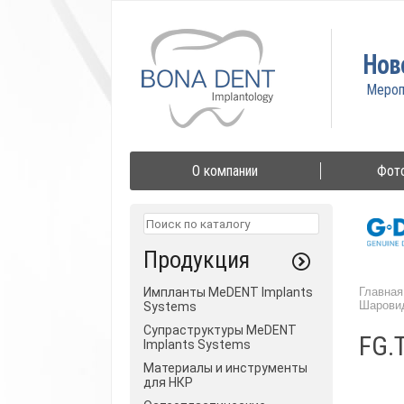
Нов
О компании
Фот
Продукция
Импланты MeDENT Implants
Главная
Шарови
Systems
Супраструктуры MeDENT
FG.T
Implants Systems
Материалы и инструменты
для НКР