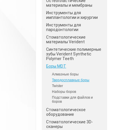
Остеопластические
материалы и мембраны
Инструменты для
имплантологии и хирургии
Инструменты для
пародонтологии
Стоматологические
материалы Verident
Синтетические полимерные
зубы Verident Synthetic
Polymer Teeth
Боры MDT
Алмазные боры
Твердосплавные боры
Twister
Наборы боров
Подставки для файлов и
боров
Стоматологическое
оборудование
Стоматологические 3D-
сканеры