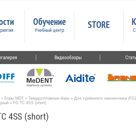
ости
Обучение
К
STORE
огалерея
Видеообзоры
Стат
»
Боры MDT
»
Твердосплавные боры
»
Для турбинного наконечника (FG)
дный
»
FG.TC 4SS (short)
C 4SS (short)