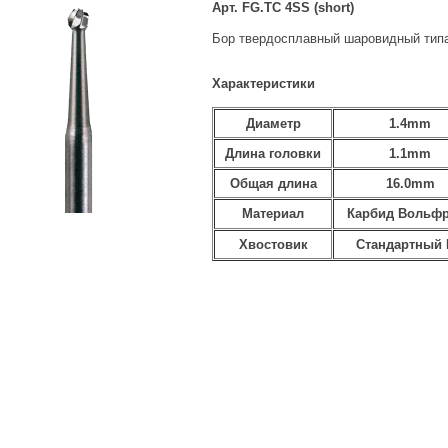
Арт. FG.TC 4SS (short)
Бор твердосплавный шаровидный тип
Характеристики
Диаметр
1.4mm
Длина головки
1.1mm
Общая длина
16.0mm
Материал
Карбид Вольф
Хвостовик
Стандартный