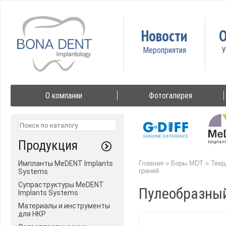
Новости
О
О компании
Фотогалерея
Продукция
Импланты MeDENT Implants
Главная
»
Боры MDT
»
Твер
граней
Systems
Супраструктуры MeDENT
Пулеобразный
Implants Systems
Материалы и инструменты
для НКР