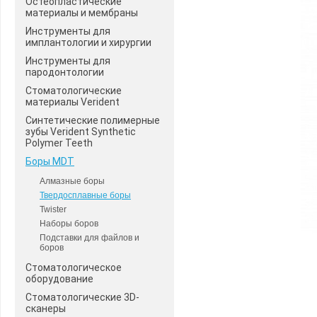
Остеопластические
материалы и мембраны
Инструменты для
имплантологии и хирургии
Инструменты для
пародонтологии
Стоматологические
материалы Verident
Синтетические полимерные
зубы Verident Synthetic
Polymer Teeth
Боры MDT
Алмазные боры
Твердосплавные боры
Twister
Наборы боров
Подставки для файлов и
боров
Стоматологическое
оборудование
Стоматологические 3D-
сканеры