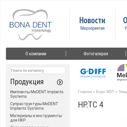
Новости
О
О компании
Фотогалерея
Продукция
Импланты MeDENT Implants
Главная
»
Боры MDT
»
Твер
Systems
HP.TC 4
Супраструктуры MeDENT
Implants Systems
Материалы и инструменты
для НКР