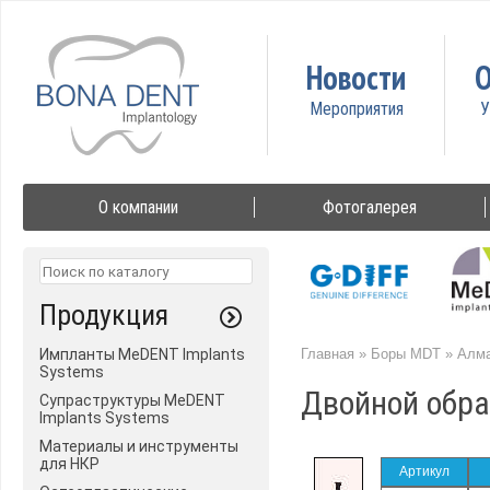
Новости
О
О компании
Фотогалерея
Продукция
Импланты MeDENT Implants
Главная
»
Боры MDT
»
Алма
Systems
Двойной обра
Супраструктуры MeDENT
Implants Systems
Материалы и инструменты
для НКР
Артикул