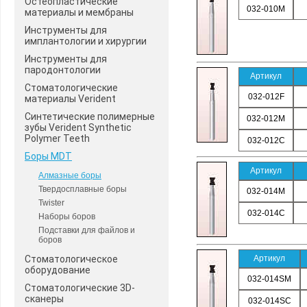
Остеопластические
032-010M
материалы и мембраны
Инструменты для
имплантологии и хирургии
Инструменты для
пародонтологии
Артикул
Стоматологические
032-012F
материалы Verident
Синтетические полимерные
032-012M
зубы Verident Synthetic
Polymer Teeth
032-012C
Боры MDT
Артикул
Алмазные боры
Твердосплавные боры
032-014M
Twister
032-014C
Наборы боров
Подставки для файлов и
боров
Стоматологическое
Артикул
оборудование
032-014SM
Стоматологические 3D-
сканеры
032-014SC